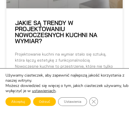
JAKIE SĄ TRENDY W
PROJEKTOWANIU
NOWOCZESNYCH KUCHNI NA
WYMIAR?
Projektowanie kuchni na wymiar stało się sztuką,
która łączy estetykę z funkcjonalnością.
Nowoczesne kuchnie to przestrzenie, które nie tylko
zachwycają wyglądem, ale również ułatwiają
Używamy ciasteczek, aby zapewnić najlepszą jakość korzystania z
codzienne
naszej witryny.
Możesz dowiedzieć się więcej o tym, jakich ciasteczek używamy, lub
wyłączyć je w
ustawieniach
.
CZYTAJ DALEJ »
ZAMKNIJ PANEL 
Akceptuj
Odrzuć
Ustawienia
25 września, 2025