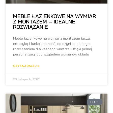
MEBLE ŁAZIENKOWE NA WYMIAR
Z MONTAŻEM – IDEALNE
ROZWIĄZANIE
Meble łazienkowe na wymiar z montażem łączą
estetykę i funkcjonalność, co czyni je idealnym
rozwiązaniem dla każdego wnętrza. Dzięki pełnej
personalizacji pod względem wymiarów, układu
CZYTAJ DALEJ »
20 listopada, 2025
BLOG