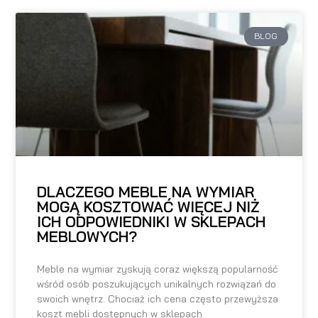
BLOG
DLACZEGO MEBLE NA WYMIAR
MOGĄ KOSZTOWAĆ WIĘCEJ NIŻ
ICH ODPOWIEDNIKI W SKLEPACH
MEBLOWYCH?
Meble na wymiar zyskują coraz większą popularność
wśród osób poszukujących unikalnych rozwiązań do
swoich wnętrz. Chociaż ich cena często przewyższa
koszt mebli dostępnych w sklepach