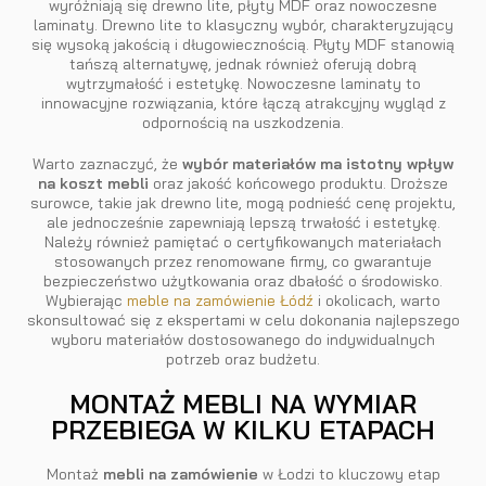
wyróżniają się drewno lite, płyty MDF oraz nowoczesne
laminaty. Drewno lite to klasyczny wybór, charakteryzujący
się wysoką jakością i długowiecznością. Płyty MDF stanowią
tańszą alternatywę, jednak również oferują dobrą
wytrzymałość i estetykę. Nowoczesne laminaty to
innowacyjne rozwiązania, które łączą atrakcyjny wygląd z
odpornością na uszkodzenia.
Warto zaznaczyć, że
wybór materiałów ma istotny wpływ
na koszt mebli
oraz jakość końcowego produktu. Droższe
surowce, takie jak drewno lite, mogą podnieść cenę projektu,
ale jednocześnie zapewniają lepszą trwałość i estetykę.
Należy również pamiętać o certyfikowanych materiałach
stosowanych przez renomowane firmy, co gwarantuje
bezpieczeństwo użytkowania oraz dbałość o środowisko.
Wybierając
meble na zamówienie Łódź
i okolicach, warto
skonsultować się z ekspertami w celu dokonania najlepszego
wyboru materiałów dostosowanego do indywidualnych
potrzeb oraz budżetu.
MONTAŻ MEBLI NA WYMIAR
PRZEBIEGA W KILKU ETAPACH
Montaż
mebli na zamówienie
w Łodzi to kluczowy etap