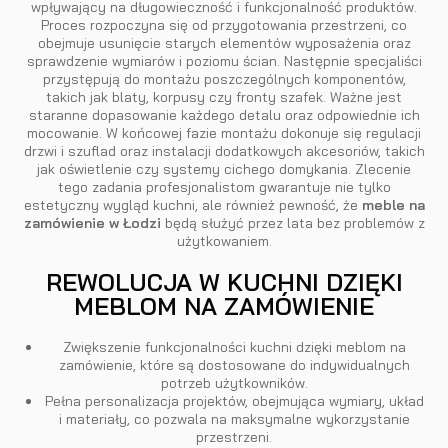
wpływający na długowieczność i funkcjonalność produktów.
Proces rozpoczyna się od przygotowania przestrzeni, co
obejmuje usunięcie starych elementów wyposażenia oraz
sprawdzenie wymiarów i poziomu ścian. Następnie specjaliści
przystępują do montażu poszczególnych komponentów,
takich jak blaty, korpusy czy fronty szafek. Ważne jest
staranne dopasowanie każdego detalu oraz odpowiednie ich
mocowanie. W końcowej fazie montażu dokonuje się regulacji
drzwi i szuflad oraz instalacji dodatkowych akcesoriów, takich
jak oświetlenie czy systemy cichego domykania. Zlecenie
tego zadania profesjonalistom gwarantuje nie tylko
estetyczny wygląd kuchni, ale również pewność, że
meble na
zamówienie w Łodzi
będą służyć przez lata bez problemów z
użytkowaniem.
REWOLUCJA W KUCHNI DZIĘKI
MEBLOM NA ZAMÓWIENIE
Zwiększenie funkcjonalności kuchni dzięki meblom na
zamówienie, które są dostosowane do indywidualnych
potrzeb użytkowników.
Pełna personalizacja projektów, obejmująca wymiary, układ
i materiały, co pozwala na maksymalne wykorzystanie
przestrzeni.