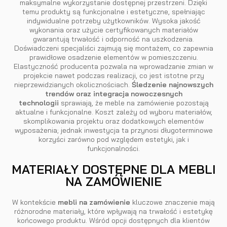
maksymalne wykorzystanie dostępnej przestrzeni. Dzięki
temu produkty są funkcjonalne i estetyczne, spełniając
indywidualne potrzeby użytkowników. Wysoka jakość
wykonania oraz użycie certyfikowanych materiałów
gwarantują trwałość i odporność na uszkodzenia.
Doświadczeni specjaliści zajmują się montażem, co zapewnia
prawidłowe osadzenie elementów w pomieszczeniu.
Elastyczność producenta pozwala na wprowadzanie zmian w
projekcie nawet podczas realizacji, co jest istotne przy
nieprzewidzianych okolicznościach.
Śledzenie najnowszych
trendów oraz integracja nowoczesnych
technologii
sprawiają, że meble na zamówienie pozostają
aktualne i funkcjonalne. Koszt zależy od wyboru materiałów,
skomplikowania projektu oraz dodatkowych elementów
wyposażenia; jednak inwestycja ta przynosi długoterminowe
korzyści zarówno pod względem estetyki, jak i
funkcjonalności.
MATERIAŁY DOSTĘPNE DLA MEBLI
NA ZAMÓWIENIE
W kontekście
mebli na zamówienie
kluczowe znaczenie mają
różnorodne materiały, które wpływają na trwałość i estetykę
końcowego produktu. Wśród opcji dostępnych dla klientów