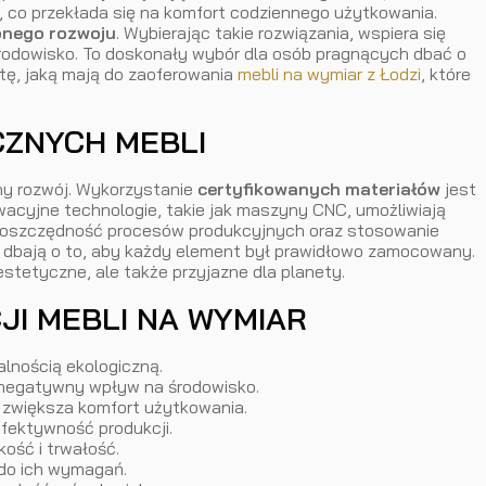
 co przekłada się na komfort codziennego użytkowania.
nego rozwoju
. Wybierając takie rozwiązania, wspiera się
odowisko. To doskonały wybór dla osób pragnących dbać o
tę, jaką mają do zaoferowania
mebli na wymiar z Łodzi
, które
CZNYCH MEBLI
ny rozwój. Wykorzystanie
certyfikowanych materiałów
jest
acyjne technologie, takie jak maszyny CNC, umożliwiają
rgooszczędność procesów produkcyjnych oraz stosowanie
i dbają o to, aby każdy element był prawidłowo zamocowany.
estetyczne, ale także przyjazne dla planety.
JI MEBLI NA WYMIAR
alnością ekologiczną.
e negatywny wpływ na środowisko.
o zwiększa komfort użytkowania.
efektywność produkcji.
ość i trwałość.
 do ich wymagań.