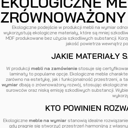
EKOLOGICZNE ME
ZRÓWNOWAŻONY 
Ekologiczne podejście w produkcji mebli na wymiar odn
wykorzystują ekologiczne materiały, które są mniej szkodl
MDF produkowane bez użycia szkodliwych substancji. Korzy
jakość powietrza wewnątrz po
JAKIE MATERIAŁY
W produkcji
mebli na zamówienie
stosuje się certyfikowa
laminaty to popularne opcje. Ekologiczne meble charakte
zarówno na estetykę, jak i funkcjonalność przestrzeni, a ta
wymiar
dbają o zrównoważony rozwój, stosując ekologiczne 
surowców oraz niską emisję szkodliwych substancji. Wybier
wykorzy
KTO POWINIEN ROZW
Ekologiczne
meble na wymiar
stanowią idealne rozwiązanie
gdy pragnie się stworzyć przestrzeń harmonijną z własny