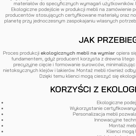
materiałów do specyficznych wymagań użytkowników. Dz
Ekologiczne podejście w produkcji mebli na zamówienie
producentów stosujących certyfikowane materiały oraz n
planetę przy jednoczesnym zaspokajaniu własnych potrzeb 
JAK PRZEBIE
Proces produkcji
ekologicznych mebli na wymiar
opiera si
fundamentem, gdyż producent korzysta z drewna litego 
precyzyjne cięcie i formowanie surowców, minimalizuj
nietoksycznych klejów i lakierów. Montaż mebli również od
Dzięki temu klienci mogą cieszyć się ekolog
KORZYŚCI Z EKOLOG
Ekologiczne podej
Wykorzystanie certyfikowanych
Personalizacja mebli pozwal
Innowacyjne techno
Montaż mebl
Klienci mogą