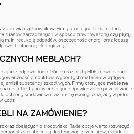
–
raz zdrowia użytkowników. Firmy stosujące takie metody
iwane z lasów zarządzanych w sposób zrównoważony czy płyty
 m. in. redukcję odpadów, oszczędność energii oraz lepszą
powiedzialnością ekologiczną.
ICZNYCH MEBLACH?
odzące z odpowiednich źródeł oraz płyty MDF i nowoczesne
a długowieczność produktów. Wybór tych materiałów wpływa
iej emisji substancji szkodliwych. Firmy oferujące
meble na
 na certyfikaty potwierdzające odpowiedzialne pozyskiwanie
do ochrony środowiska oraz ofertę ekologiczną, aby w pełni
w Łodzi.
BLI NA ZAMÓWIENIE?
rz oraz dbających o środowisko. Takie opcje warto rozważyć,
 personalizacji obejmują dostosowanie wymiarów, układu i