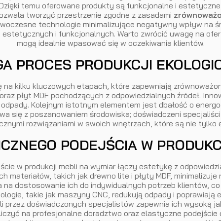
ięki temu oferowane produkty są funkcjonalne i estetyczne,
 pozwala tworzyć przestrzenie zgodne z zasadami
zrównoważo
owoczesne technologie minimalizujące negatywny wpływ na śr
estetycznych i funkcjonalnych. Warto zwrócić uwagę na ofer
mogą idealnie wpasować się w oczekiwania klientów.
GA PROCES PRODUKCJI EKOLOGI
ę na kilku kluczowych etapach, które zapewniają zrównoważo
oraz płyt MDF pochodzących z odpowiedzialnych źródeł. Innow
ąc odpady. Kolejnym istotnym elementem jest dbałość o ene
bywa się z poszanowaniem środowiska; doświadczeni specjaliśc
icznymi rozwiązaniami w swoich wnętrzach, które są nie tylko 
ICZNEGO PODEJŚCIA W PRODUKC
ście w produkcji mebli na wymiar łączy estetykę z odpowiedzi
 materiałów, takich jak drewno lite i płyty MDF, minimalizuj
a na dostosowanie ich do indywidualnych potrzeb klientów, c
logie, takie jak maszyny CNC, redukują odpady i poprawiają 
i przez doświadczonych specjalistów zapewnia ich wysoką jak
 liczyć na profesjonalne doradztwo oraz elastyczne podejście