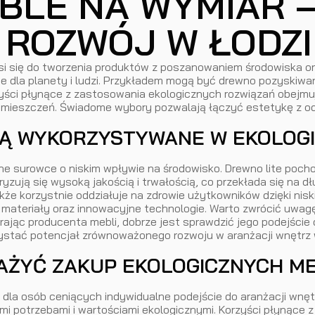
BLE NA WYMIAR 
ROZWÓJ W ŁODZI
osi się do tworzenia produktów z poszanowaniem środowiska o
iwe dla planety i ludzi. Przykładem mogą być drewno pozysk
ści płynące z zastosowania ekologicznych rozwiązań obejmują
mieszczeń. Świadome wybory pozwalają łączyć estetykę z od
 SĄ WYKORZYSTYWANE W EKOLOG
ne surowce o niskim wpływie na środowisko. Drewno lite poch
ryzują się wysoką jakością i trwałością, co przekłada się n
kże korzystnie oddziałuje na zdrowie użytkowników dzięki nisk
materiały oraz innowacyjne technologie. Warto zwrócić uwagę
ając producenta mebli, dobrze jest sprawdzić jego podejście 
stać potencjał zrównoważonego rozwoju w aranżacji wnętrz 
AŻYĆ ZAKUP EKOLOGICZNYCH ME
 dla osób ceniących indywidualne podejście do aranżacji wnęt
mi potrzebami i wartościami ekologicznymi. Korzyści płynące z