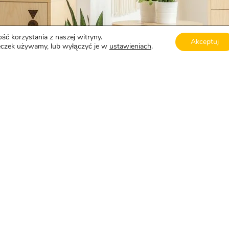
ść korzystania z naszej witryny.
Akceptuj
teczek używamy, lub wyłączyć je w
ustawieniach
.
TY
PORTFOLIO
a główna
Kuchnie
wdź sam
Szafy