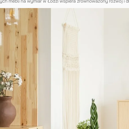
ych mebli na wymiar w Łodzi wspiera zrównoważony rozwój i d