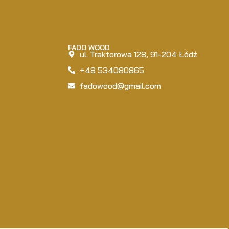
FADO WOOD
ul. Traktorowa 128, 91-204 Łódź
+48 534080865
fadowood@gmail.com