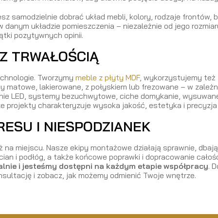
esz samodzielnie dobrać układ mebli, kolory, rodzaje frontów, 
j w danym układzie pomieszczenia – niezależnie od jego rozmi
ątki pozytywnych opinii.
 Z TRWAŁOŚCIĄ
echnologie. Tworzymy
meble z płyty MDF
, wykorzystujemy też 
 matowe, lakierowane, z połyskiem lub frezowane – w zależno
enie LED, systemy bezuchwytowe, ciche domykanie, wysuwane 
ze projekty charakteryzuje wysoka jakość, estetyka i precyzja
RESU I NIESPODZIANEK
na miejscu. Nasze ekipy montażowe działają sprawnie, dbając
n i podłóg, a także końcowe poprawki i dopracowanie całości
alnie i jesteśmy dostępni na każdym etapie współpracy
. 
sultację i zobacz, jak możemy odmienić Twoje wnętrze.