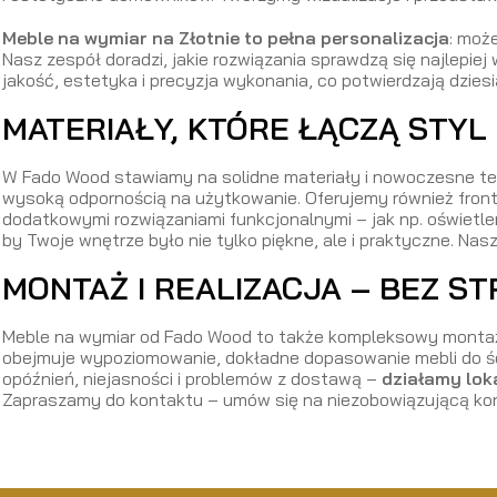
Meble na wymiar na Złotnie to pełna personalizacja
: moż
Nasz zespół doradzi, jakie rozwiązania sprawdzą się najlepie
jakość, estetyka i precyzja wykonania, co potwierdzają dziesi
MATERIAŁY, KTÓRE ŁĄCZĄ STYL
W Fado Wood stawiamy na solidne materiały i nowoczesne t
wysoką odpornością na użytkowanie. Oferujemy również fronty
dodatkowymi rozwiązaniami funkcjonalnymi – jak np. oświetl
by Twoje wnętrze było nie tylko piękne, ale i praktyczne. Nas
MONTAŻ I REALIZACJA – BEZ ST
Meble na wymiar od Fado Wood to także kompleksowy montaż 
obejmuje wypoziomowanie, dokładne dopasowanie mebli do ścia
opóźnień, niejasności i problemów z dostawą –
działamy lok
Zapraszamy do kontaktu – umów się na niezobowiązującą kon