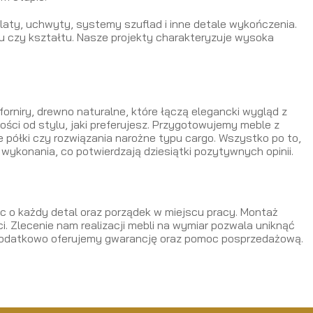
blaty, uchwyty, systemy szuflad i inne detale wykończenia.
aru czy kształtu. Nasze projekty charakteryzuje wysoka
forniry, drewno naturalne, które łączą elegancki wygląd z
ści od stylu, jaki preferujesz. Przygotowujemy meble z
półki czy rozwiązania narożne typu cargo. Wszystko po to,
 wykonania, co potwierdzają dziesiątki pozytywnych opinii.
 o każdy detal oraz porządek w miejscu pracy. Montaż
. Zlecenie nam realizacji mebli na wymiar pozwala uniknąć
Dodatkowo oferujemy gwarancję oraz pomoc posprzedażową.