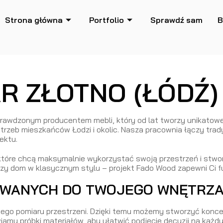
Strona główna
Portfolio
Sprawdź sam
B
R ZŁOTNO (ŁÓDŹ)
rawdzonym producentem mebli, który od lat tworzy unikatow
trzeb mieszkańców Łodzi i okolic. Nasza pracownia łączy tra
ektu.
 które chcą maksymalnie wykorzystać swoją przestrzeń i stw
zy dom w klasycznym stylu – projekt Fado Wood zapewni Ci fun
OWANYCH DO TWOJEGO WNĘTRZ
ego pomiaru przestrzeni. Dzięki temu możemy stworzyć koncep
amy próbki materiałów, aby ułatwić podjęcie decyzji na każdy